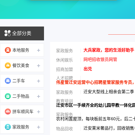
全部分类
本地服务
大兵家政，您的生活好助手
家政服务
网吧招收银员网管
休闲娱乐
餐饮美食
出兑
招商加盟
人才招聘
二手车
伟星管迁安运营中心招聘星管家服务专员，男性
迁安大型线上相亲会第二季
家政服务
二手物品
教育培训
迁安市区一手续齐全的幼儿园早教一体化
拼车顺风车
家政服务
农村闲置屋顶，每块板前五年60元，后二
家政服务
迁安莱米奢品行，回收销售名
物品回收