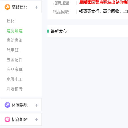
晨曦家园菜鸟驿站出兑价格面议1
招商加盟
装修建材
畅哥寄卖行，高价回收，上门
物品回收
建材
建房翻建
最新发布
家纺家饰
除甲醛
五金配件
床品家具
水暖电工
刷墙铺砖
休闲娱乐
招商加盟