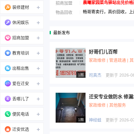
晨曦家园菜鸟驿站出兑价格面议1
招商加盟
装修建材
畅哥寄卖行，高价回收，上门
物品回收
休闲娱乐
最新发布
招商加盟
好哥们儿百帮
教育培训
家政维修 | 管道疏通 | 
出租出售
司真杰
更新于 2026-08-
1图
爱在迁安
迁安专业做防水 修漏水
丢哪儿了
家政维修 | 其他服务
便民电话
神经蛙
更新于 2026-07-
1图
迁安优选