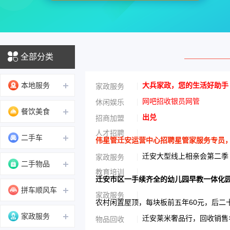
全部分类
本地服务
大兵家政，您的生活好助手
家政服务
网吧招收银员网管
休闲娱乐
餐饮美食
出兑
招商加盟
人才招聘
二手车
伟星管迁安运营中心招聘星管家服务专员，男性
迁安大型线上相亲会第二季
家政服务
二手物品
教育培训
迁安市区一手续齐全的幼儿园早教一体化
拼车顺风车
家政服务
农村闲置屋顶，每块板前五年60元，后二
家政服务
迁安莱米奢品行，回收销售名
物品回收