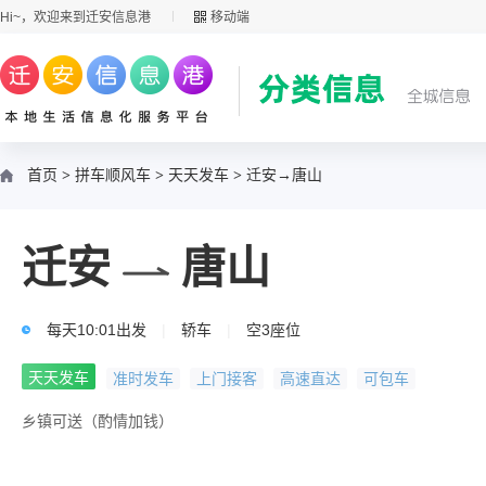
Hi~，欢迎来到迁安信息港
移动端
首页
>
拼车顺风车
>
天天发车
>
迁安→唐山
迁安
唐山
每天10:01出发
|
轿车
|
空3座位
天天发车
准时发车
上门接客
高速直达
可包车
乡镇可送（酌情加钱）