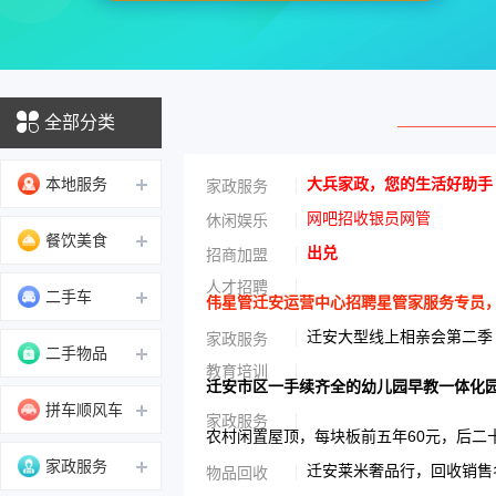
全部分类
本地服务
大兵家政，您的生活好助手
家政服务
网吧招收银员网管
休闲娱乐
餐饮美食
出兑
招商加盟
人才招聘
二手车
伟星管迁安运营中心招聘星管家服务专员，男性
迁安大型线上相亲会第二季
家政服务
二手物品
教育培训
迁安市区一手续齐全的幼儿园早教一体化
拼车顺风车
家政服务
农村闲置屋顶，每块板前五年60元，后二
家政服务
迁安莱米奢品行，回收销售名
物品回收