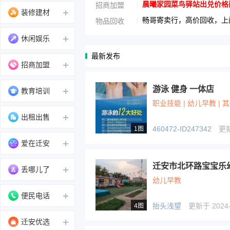
晨曦家园菜鸟驿站出兑价格面议1
招商加盟
装修建材
畅哥寄卖行，高价回收，上门
物品回收
休闲娱乐
最新发布
招商加盟
游泳 健身 一体店
教育培训
职业技能 | 幼儿早教 | 
出租出售
460472-ID247342
更新于
1图
爱在迁安
丢哪儿了
幼儿早教
便民电话
抬头浅望
更新于 2024-0
4图
迁安优选