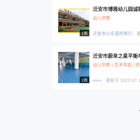
迁安市博雅幼儿园诚
幼儿早教
迁安市小乐音符琴行
更
1图
迁安市蔚来之星平衡
幼儿早教 | 艺术体能 | 
🍬🍬
更新于 2022-07-1
1图