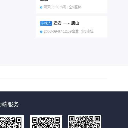
每天05:30出发
|
空9座位
迁安
唐山
车找人
2060-09-07 12:59出发
|
空3座位
动端服务