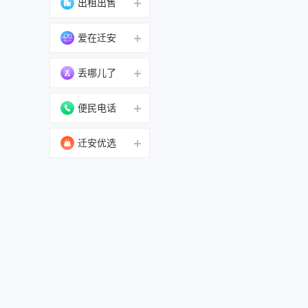
出租出售
爱在迁安
丢哪儿了
便民电话
迁安优选