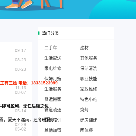
热门分类
二手车
建材
09-17
生活配送
其他服务
08-23
家电维修
保洁清洗
08-23
保姆月嫂
职业技能
险 电话：18331523999
11-16
生活服务
家政维修
08-07
货运搬家
特色小吃
手即可盈利，无任后顾之忧
管道疏通
烧烤
05-14
扫雪，夏天不漏雨，还冬暖夏凉。
其他培训
建房翻建
02-29
05-02
其他加盟
团体餐