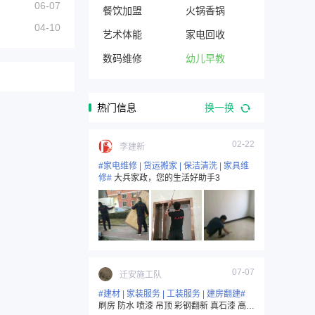
06-07
餐饮加盟
火锅香锅
04-10
艺术体能
家电回收
数码维修
幼儿早教
热门信息
换一换
02-22
李建新
#家电维修 | 货运搬家 | 保洁清洗 | 家具维
修#
大兵家政，您的生活好助手3
07-07
迁安施工队
#建材 | 家装服务 | 工装服务 | 建房翻建#
刷房 防水 喷漆 吊顶 彩钢翻新 真石漆 高空