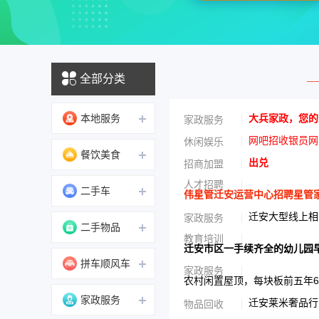
全部分类
本地服务
大兵家政，您的
家政服务
网吧招收银员网
休闲娱乐
餐饮美食
出兑
招商加盟
人才招聘
二手车
伟星管迁安运营中心招聘星管家服
迁安大型线上相
家政服务
二手物品
教育培训
迁安市区一手续齐全的幼儿园
拼车顺风车
家政服务
农村闲置屋顶，每块板前五年6
家政服务
迁安莱米奢品行，
物品回收