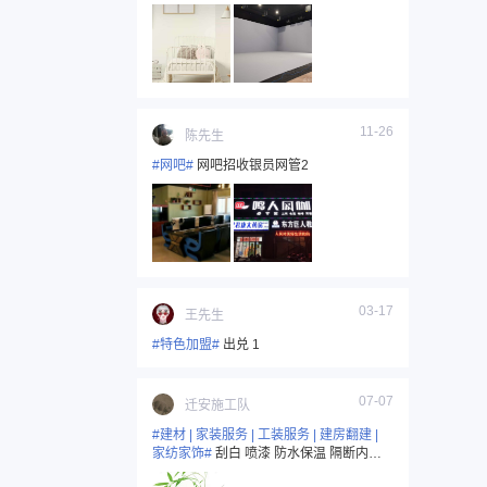
作业等157333212062
11-26
陈先生
#网吧#
网吧招收银员网管2
03-17
王先生
#特色加盟#
出兑 1
07-07
迁安施工队
#建材 | 家装服务 | 工装服务 | 建房翻建 |
家纺家饰#
刮白 喷漆 防水保温 隔断内外
装修157333212061