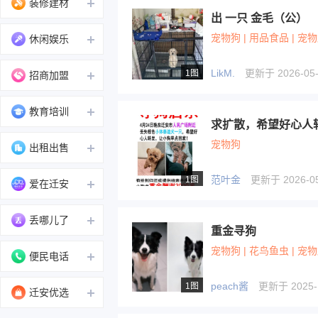
装修建材
出 一只 金毛（公）
宠物狗 | 用品食品 | 宠
休闲娱乐
LikM.
更新于 2026-05-0
1图
招商加盟
教育培训
求扩散，希望好心人
宠物狗
出租出售
范叶金
更新于 2026-05-
1图
爱在迁安
丢哪儿了
重金寻狗
宠物狗 | 花鸟鱼虫 | 宠
便民电话
peach酱
更新于 2025-1
1图
迁安优选