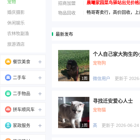
宠物
晨曦家园菜鸟驿站出兑价格面议1
招商加盟
婚庆摄影
畅哥寄卖行，高价回收，上门
物品回收
休闲娱乐
农林牧副渔
最新发布
旅游酒店
个人自己家大狗生的
餐饮美食
宠物狗
二手车
微信用户
更新于 2026-0
1图
二手物品
寻找迁安爱心人士
拼车顺风车
宠物猫
家政服务
髙
更新于 2026-06-24 
1图