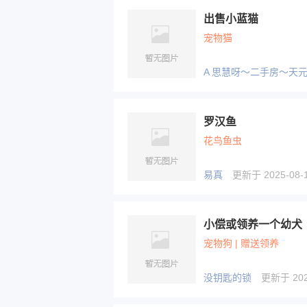
出售小蓝猫
宠物猫
A 思慧呀～二手房～天
罗汉鱼
花鸟鱼虫
易真
更新于 2025-08-1
小偿或领养一个幼犬
宠物狗 | 赠送领养
没钥匙的锁
更新于 2025