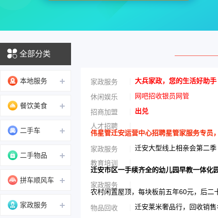
全部分类
本地服务
大兵家政，您的生活好助手
家政服务
网吧招收银员网管
休闲娱乐
餐饮美食
出兑
招商加盟
人才招聘
二手车
伟星管迁安运营中心招聘星管家服务专员，男性
迁安大型线上相亲会第二季
家政服务
二手物品
教育培训
迁安市区一手续齐全的幼儿园早教一体化
拼车顺风车
家政服务
农村闲置屋顶，每块板前五年60元，后二
家政服务
迁安莱米奢品行，回收销售名
物品回收