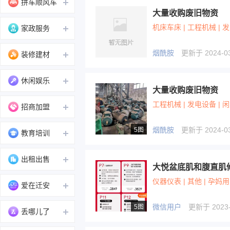
拼车顺风车
大量收购废旧物资
机床车床 | 工程机械 | 
家政服务
烟酰胺
更新于 2024-03-
装修建材
休闲娱乐
大量收购废旧物资
工程机械 | 发电设备 | 
招商加盟
烟酰胺
更新于 2024-03-
5图
教育培训
出租出售
仪器仪表 | 其他 | 孕妈
爱在迁安
微信用户
更新于 2023-0
5图
丢哪儿了