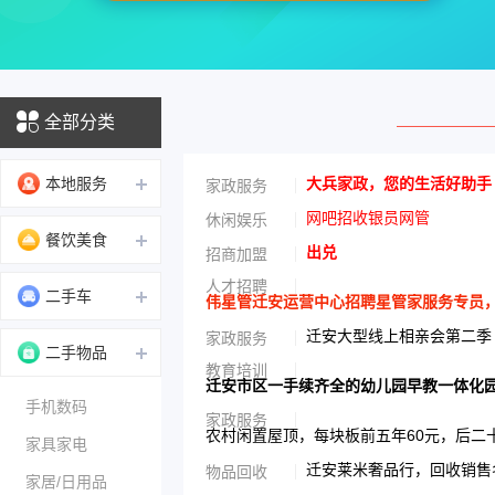
全部分类
本地服务
大兵家政，您的生活好助手
家政服务
网吧招收银员网管
休闲娱乐
餐饮美食
出兑
招商加盟
人才招聘
二手车
伟星管迁安运营中心招聘星管家服务专员，男性
迁安大型线上相亲会第二季
家政服务
二手物品
教育培训
迁安市区一手续齐全的幼儿园早教一体化
手机数码
家政服务
农村闲置屋顶，每块板前五年60元，后二
家具家电
迁安莱米奢品行，回收销售名
物品回收
家居/日用品