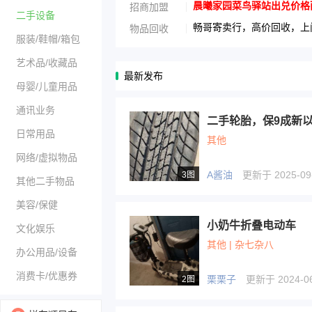
晨曦家园菜鸟驿站出兑价格面议1
招商加盟
二手设备
畅哥寄卖行，高价回收，上门
物品回收
服装/鞋帽/箱包
艺术品/收藏品
最新发布
母婴/儿童用品
通讯业务
二手轮胎，保9成新
日常用品
其他
网络/虚拟物品
A酱油
更新于 2025-09-
3图
其他二手物品
美容/保健
小奶牛折叠电动车
文化娱乐
其他 | 杂七杂八
办公用品/设备
消费卡/优惠券
栗栗子
更新于 2024-06-
2图