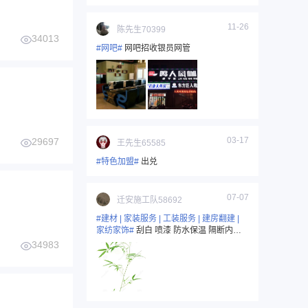
11-26
陈先生70399
34013
#网吧#
网吧招收银员网管
03-17
29697
王先生65585
#特色加盟#
出兑
07-07
迁安施工队58692
#建材 | 家装服务 | 工装服务 | 建房翻建 |
家纺家饰#
刮白 喷漆 防水保温 隔断内外
装修15733321206
34983