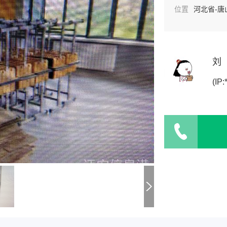
位置
河北省-唐
刘
(IP: