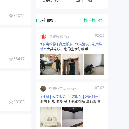
数码维修
幼儿早教
34044
热门信息
换一换
02-22
李建新80788
#家电维修 | 货运搬家 | 保洁清洗 | 家具维
修#
大兵家政，您的生活好助手
33417
07-07
迁安施工队78246
#建材 | 家装服务 | 工装服务 | 建房翻建#
33685
刷房 防水 喷漆 吊顶 彩钢翻新 真石漆 高空
作业等15733321206