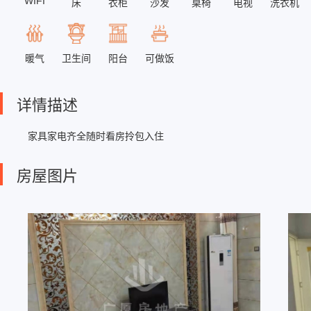
WIFI
床
衣柜
沙发
桌椅
电视
洗衣机
卫生间
暖气
阳台
可做饭
详情描述
家具家电齐全随时看房拎包入住
房屋图片