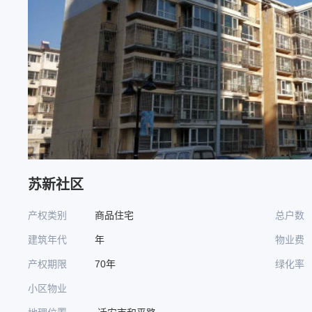
苏新社区
产权类别
商品住宅
总户数
建筑年代
年
物业费
产权期限
70年
绿化率
小区物业