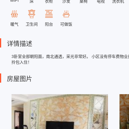
WIFI
床
衣柜
沙发
桌椅
电视
洗衣机
卫生间
暖气
阳台
可做饭
详情描述
3卧室全部朝阳面，南北通透，采光非常好。 小区没有停车费物
拎包入住！
房屋图片