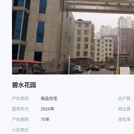
碧水花园
产权类别
商品住宅
总户数
建筑年代
2010年
物业费
产权期限
70年
绿化率
小区物业