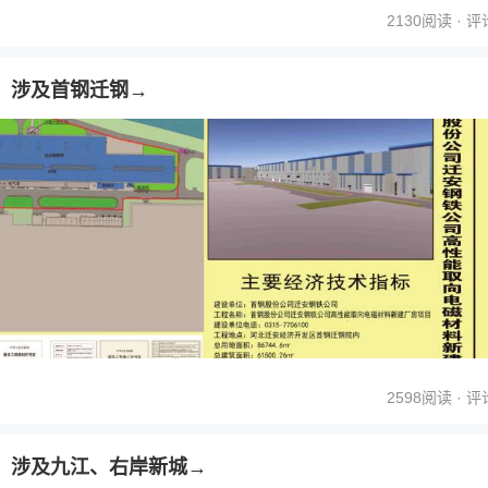
2130阅读 ·
评
，涉及首钢迁钢→
2598阅读 ·
评
，涉及九江、右岸新城→