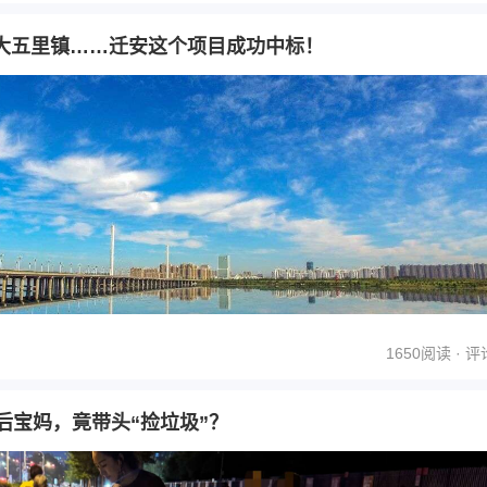
大五里镇……迁安这个项目成功中标！
1650阅读 ·
评
后宝妈，竟带头“捡垃圾”？