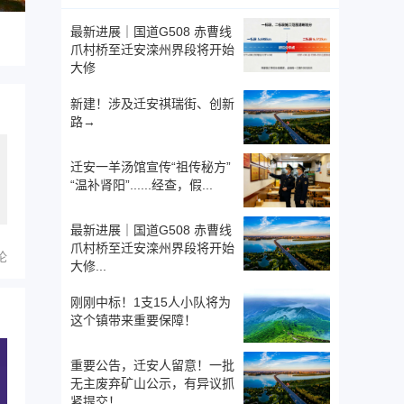
最新进展｜国道G508 赤曹线
爪村桥至迁安滦州界段将开始
大修
新建！涉及迁安祺瑞街、创新
路→
迁安一羊汤馆宣传“祖传秘方”
“温补肾阳”......经查，假...
最新进展｜国道G508 赤曹线
爪村桥至迁安滦州界段将开始
论
大修...
刚刚中标！1支15人小队将为
这个镇带来重要保障！
重要公告，迁安人留意！一批
无主废弃矿山公示，有异议抓
紧提交！