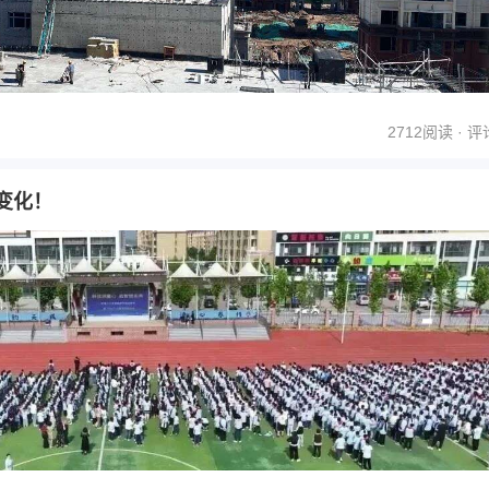
2712阅读 ·
评
变化！